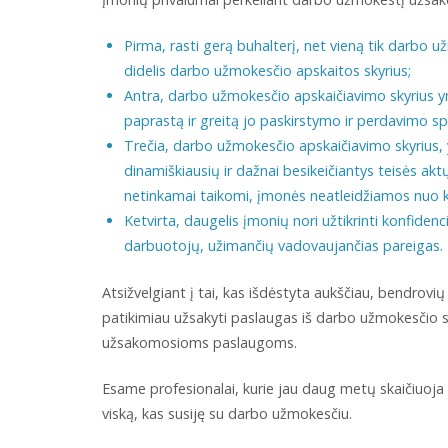
Pirma, rasti gerą buhalterį, net vieną tik darbo 
didelis darbo užmokesčio apskaitos skyrius;
Antra, darbo užmokesčio apskaičiavimo skyrius yra 
paprastą ir greitą jo paskirstymo ir perdavimo sp
Trečia, darbo užmokesčio apskaičiavimo skyrius, 
dinamiškiausių ir dažnai besikeičiantys teisės akt
netinkamai taikomi, įmonės neatleidžiamos nuo ko
Ketvirta, daugelis įmonių nori užtikrinti konfide
darbuotojų, užimančių vadovaujančias pareigas.
Atsižvelgiant į tai, kas išdėstyta aukščiau, bendrovių 
patikimiau užsakyti paslaugas iš darbo užmokesčio ska
užsakomosioms paslaugoms.
Esame profesionalai, kurie jau daug metų skaičiuoj
viską, kas susiję su darbo užmokesčiu.