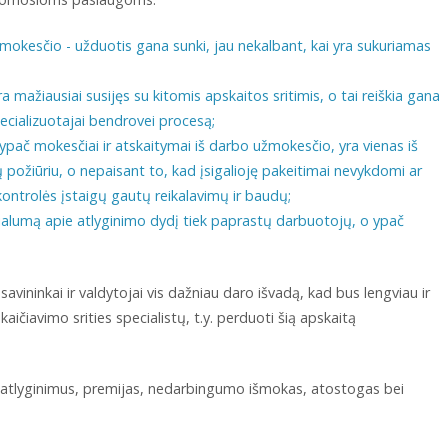
užmokesčio - užduotis gana sunki, jau nekalbant, kai yra sukuriamas
mažiausiai susijęs su kitomis apskaitos sritimis, o tai reiškia gana
ecializuotajai bendrovei procesą;
ypač mokesčiai ir atskaitymai iš darbo užmokesčio, yra vienas iš
ų požiūriu, o nepaisant to, kad įsigalioję pakeitimai nevykdomi ar
ntrolės įstaigų gautų reikalavimų ir baudų;
ncialumą apie atlyginimo dydį tiek paprastų darbuotojų, o ypač
savininkai ir valdytojai vis dažniau daro išvadą, kad bus lengviau ir
ičiavimo srities specialistų, t.y. perduoti šią apskaitą
a atlyginimus, premijas, nedarbingumo išmokas, atostogas bei