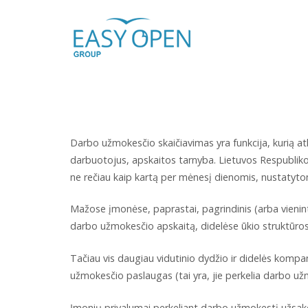
Skip
Home
to
content
Darbo užmokesčio skaičiavimas yra funkcija, kurią atli
darbuotojus, apskaitos tarnyba. Lietuvos Respubli
ne rečiau kaip kartą per mėnesį dienomis, nustatytom
Mažose įmonėse, paprastai, pagrindinis (arba vienin
darbo užmokesčio apskaitą, didelėse ūkio struktūro
Tačiau vis daugiau vidutinio dydžio ir didelės kompan
užmokesčio paslaugas (tai yra, jie perkelia darbo u
Įmonių privalumai perkeliant darbo užmokestį užs