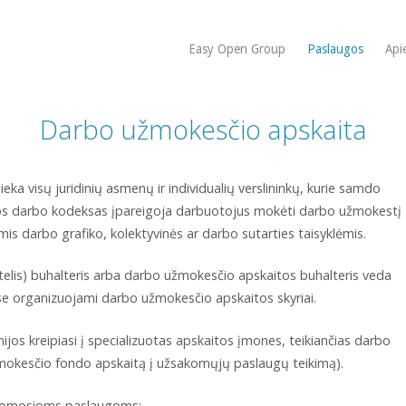
Easy Open Group
Paslaugos
Api
Darbo užmokesčio apskaita
eka visų juridinių asmenų ir individualių verslininkų, kurie samdo
kos darbo kodeksas įpareigoja darbuotojus mokėti darbo užmokestį
is darbo grafiko, kolektyvinės ar darbo sutarties taisyklėmis.
telis) buhalteris arba darbo užmokesčio apskaitos buhalteris veda
se organizuojami darbo užmokesčio apskaitos skyriai.
ijos kreipiasi į specializuotas apskaitos įmones, teikiančias darbo
žmokesčio fondo apskaitą į užsakomųjų paslaugų teikimą).
akomosioms paslaugoms: