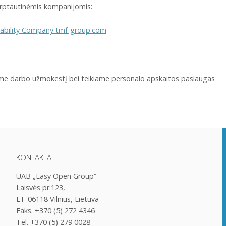
tarptautinėmis kompanijomis:
iability Company tmf-group.com
jame darbo užmokestį bei teikiame personalo apskaitos paslaugas
KONTAKTAI
UAB „Easy Open Group“
Laisvės pr.123,
LT-06118 Vilnius, Lietuva
Faks. +370 (5) 272 4346
Tel. +370 (5) 279 0028