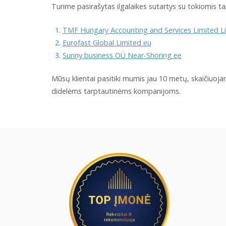
Turime pasirašytas ilgalaikes sutartys su tokiomis 
TMF Hungary Accounting and Services Limited L
Eurofast Global Limited eu
Sunny business OÜ Near-Shoring ee
Mūsų klientai pasitiki mumis jau 10 metų, skaičiuo
didelėms tarptautinėms kompanijoms.