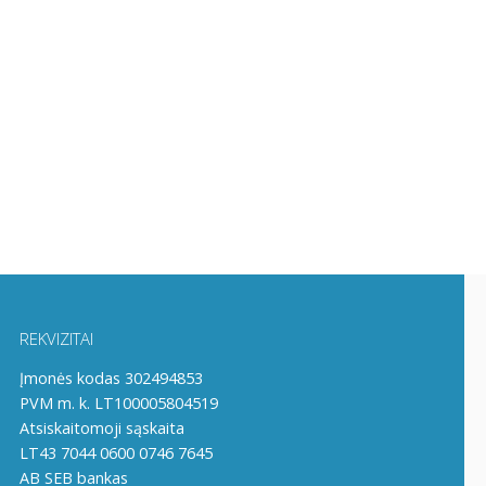
REKVIZITAI
Įmonės kodas 302494853
PVM m. k. LT100005804519
Atsiskaitomoji sąskaita
LT43 7044 0600 0746 7645
AB SEB bankas