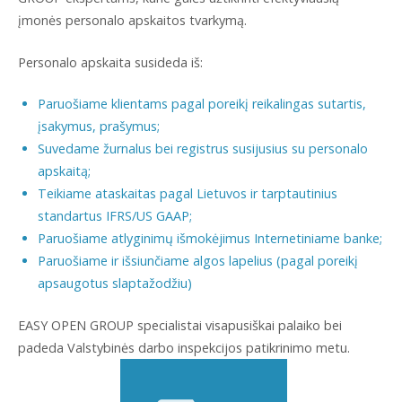
įmonės personalo apskaitos tvarkymą.
Personalo apskaita susideda iš:
Paruošiame klientams pagal poreikį reikalingas sutartis,
įsakymus, prašymus;
Suvedame žurnalus bei registrus susijusius su personalo
apskaitą;
Teikiame ataskaitas pagal Lietuvos ir tarptautinius
standartus IFRS/US GAAP;
Paruošiame atlyginimų išmokėjimus Internetiniame banke;
Paruošiame ir išsiunčiame algos lapelius (pagal poreikį
apsaugotus slaptažodžiu)
EASY OPEN GROUP specialistai visapusiškai palaiko bei
padeda Valstybinės darbo inspekcijos patikrinimo metu.