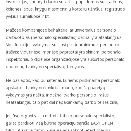
instrukcijas, sudaryti darbo sutartis, papildomus susitarimus,
kelionės lapus, knygų ir asmeninių kortelių užrašus, registruoti
įvykius žurnaluose ir kt.
Mažose kompanijose buhalteriai ar universalus personalo
darbuotojas (personalo specialistas) dažnai yra atsakingi už
šios funkcijos vykdymą, susijusią su įdarbinimu ir personalo
įrašais; Vidutinėse įmonėse paprastai yra skiriami personalo
inspektoriai, o didelėse organizacijose yra sukurtos personalo
duomenų tvarkymo specialistų tarnybos.
Ne paslaptis, kad buhalteriai, kuriems priskiriama personalo
apskaitos tvarkymo funkcija, mano, kad šių pareigų
vykdymas yra našta, ir dažnai tvarko personalo įrašus
neatsakingai, taip pat dėl nepakankamų darbo teisės žinių.
Jei jūsų organizacija neturi etatinio personalo specialisto,
galite perduoti visą būtiną operacijų sąrašą EASY OPEN
GROUP ekspertams, kurie galės užtikrinti efektyviausią