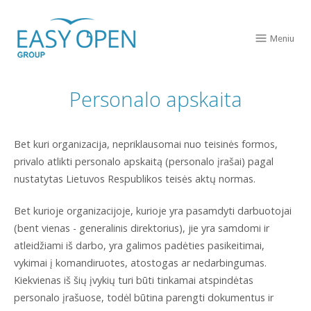
Skip
Home
to
Meniu
Men
content
Personalo apskaita
Bet kuri organizacija, nepriklausomai nuo teisinės formos,
privalo atlikti personalo apskaitą (personalo įrašai) pagal
nustatytas Lietuvos Respublikos teisės aktų normas.
Bet kurioje organizacijoje, kurioje yra pasamdyti darbuotojai
(bent vienas - generalinis direktorius), jie yra samdomi ir
atleidžiami iš darbo, yra galimos padėties pasikeitimai,
vykimai į komandiruotes, atostogas ar nedarbingumas.
Kiekvienas iš šių įvykių turi būti tinkamai atspindėtas
personalo įrašuose, todėl būtina parengti dokumentus ir